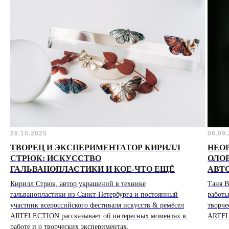
26.10.2025
06.09
ТВОРЕЦ И ЭКСПЕРИМЕНТАТОР КИРИЛЛ
НЕОР
СТРЮК: ИСКУССТВО
ОЛОВ
ГАЛЬВАНОПЛАСТИКИ И КОЕ-ЧТО ЕЩЁ
АВТ
Кирилл Стрюк, автор украшений в технике
Таня В
гальванопластики из Санкт-Петербурга и постоянный
работы
участник всероссийского фестиваля искусств & ремёсел
творче
ARTFLECTION рассказывает об интересных моментах в
ARTFL
работе и о творческих экспериментах.