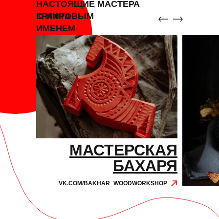
НАСТОЯЩИЕ МАСТЕРА
КРАФТА
С МИРОВЫМ
ИМЕНЕМ
МАСТЕРСКАЯ
БАХАРЯ
VK.COM/BAKHAR_WOODWORKSHOP