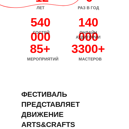
ЛЕТ
РАЗ В ГОД
540
140
000
000
ГОСТЕЙ
ОНЛАЙН
АУДИТОРИИ
85+
3300+
МЕРОПРИЯТИЙ
МАСТЕРОВ
ФЕСТИВАЛЬ
ПРЕДСТАВЛЯЕТ
ДВИЖЕНИЕ
ARTS&CRAFTS