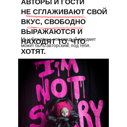
АВТОРЫ И ГОСТИ
НЕ СГЛАЖИВАЮТ СВОЙ
ВКУС, СВОБОДНО
ВЫРАЖАЮТСЯ И
Мы убеждены, что каждый предмет
НАХОДЯТ ТО, ЧТО
может быть авторским, под тебя.
ХОТЯТ.