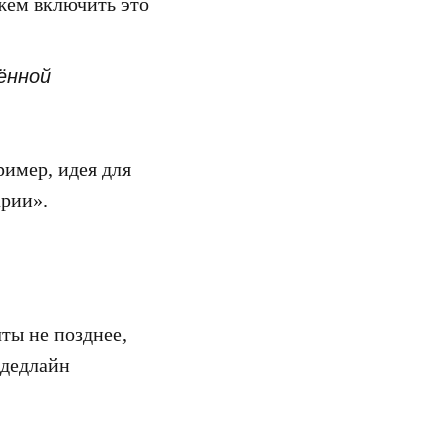
ожем включить это
ённой
имер, идея для
арии».
ты не позднее,
 дедлайн