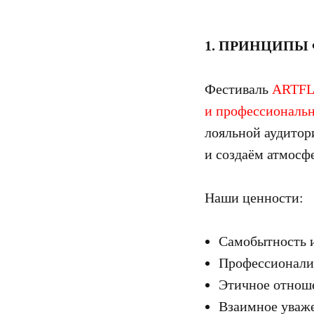
1. ПРИНЦИПЫ
Фестиваль
ARTF
и профессиональ
лояльной аудитор
и создаём атмосф
Наши ценности:
Самобытность и
Профессионали
Этичное отноше
Взаимное уваже