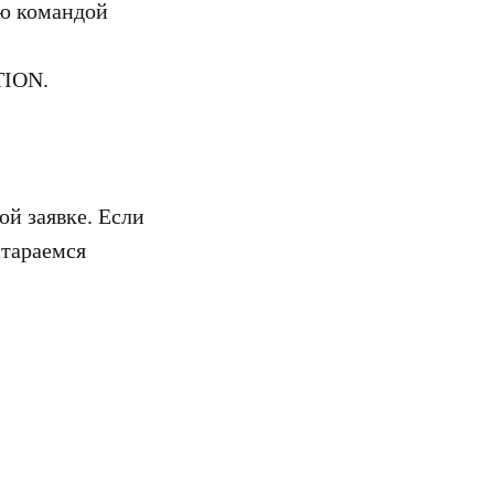
ую командой
TION.
й заявке. Если
стараемся