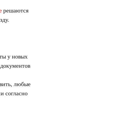
е
решаются
зду.
ты у новых
 документов
авить, любые
и согласно