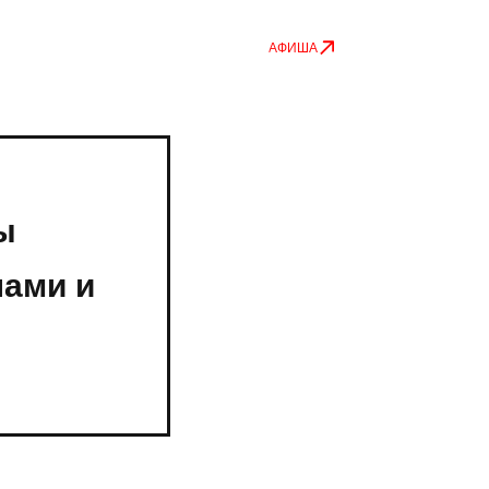
АФИША
ы
лами и