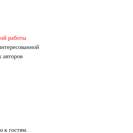
ной работы
интересованной
х авторов
 к гостям.