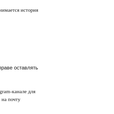
нимается история
праве оставлять
gram-канале для
 на почту