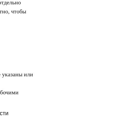
отдельно
тно, чтобы
е указаны или
абочими
сти