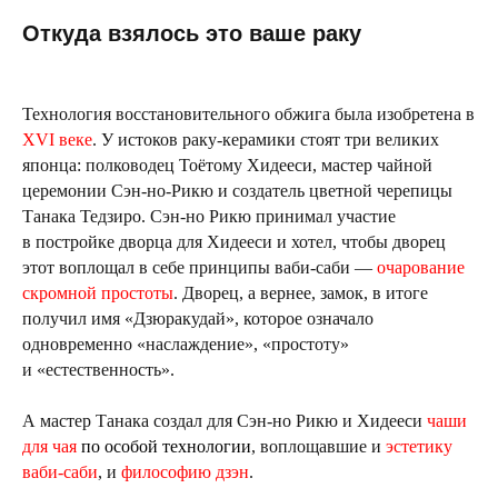
Откуда взялось это ваше раку
Технология восстановительного обжига была изобретена в
XVI веке
. У истоков раку-керамики стоят три великих
японца: полководец Тоётому Хидееси, мастер чайной
церемонии Сэн-но-Рикю и создатель цветной черепицы
Танака Тедзиро. Сэн-но Рикю принимал участие
в постройке дворца для Хидееси и хотел, чтобы дворец
этот воплощал в себе принципы ваби-саби —
очарование
скромной простоты
. Дворец, а вернее, замок, в итоге
получил имя «Дзюракудай», которое означало
одновременно «наслаждение», «простоту»
и «естественность».
А мастер Танака создал для Сэн-но Рикю и Хидееси
чаши
для чая
по особой технологии
, воплощавшие и
эстетику
ваби-саби
, и
философию дзэн
.